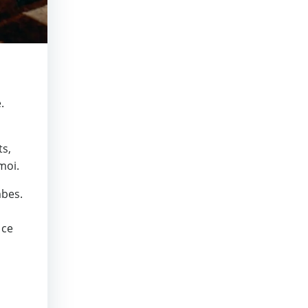
.
ts,
moi.
mbes.
 ce