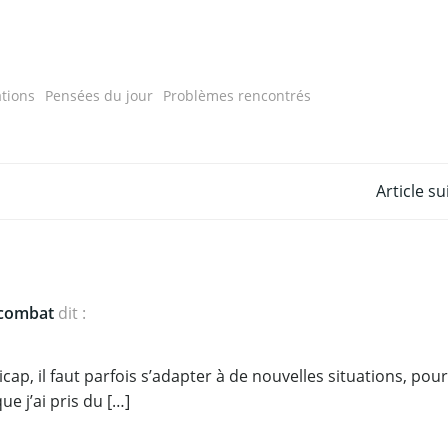
ations
Pensées du jour
Problèmes rencontrés
Post
Article s
navigation
 combat
dit :
ap, il faut parfois s’adapter à de nouvelles situations, pour
e j’ai pris du […]