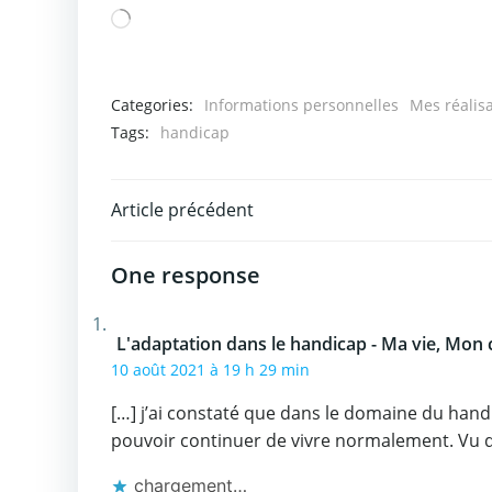
Chargement…
Categories:
Informations personnelles
Mes réalis
Tags:
handicap
Post
Article précédent
navigation
One response
L'adaptation dans le handicap - Ma vie, Mon
10 août 2021 à 19 h 29 min
[…] j’ai constaté que dans le domaine du handic
pouvoir continuer de vivre normalement. Vu qu
chargement…