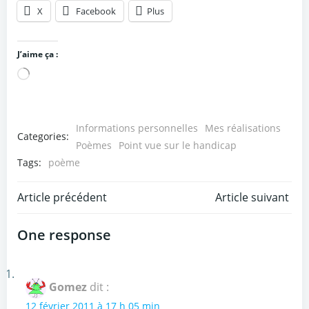
X
Facebook
Plus
J’aime ça :
Chargement…
Informations personnelles
Mes réalisations
Categories:
Poèmes
Point vue sur le handicap
Tags:
poème
Post
Post
Article précédent
Article suivant
navigation
navigation
One response
Gomez
dit :
12 février 2011 à 17 h 05 min