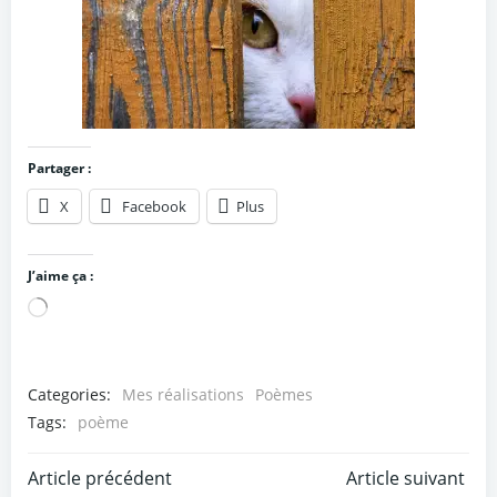
Partager :
X
Facebook
Plus
J’aime ça :
Chargement…
Categories:
Mes réalisations
Poèmes
Tags:
poème
Post
Post
Article précédent
Article suivant