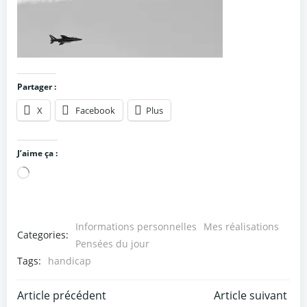
Partager :
X
Facebook
Plus
J’aime ça :
Chargement…
Informations personnelles
Mes réalisations
Categories:
Pensées du jour
Tags:
handicap
Post
Post
Article précédent
Article suivant