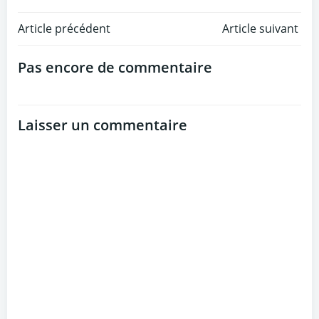
Post
Post
Article précédent
Article suivant
navigation
navigation
Pas encore de commentaire
Laisser un commentaire