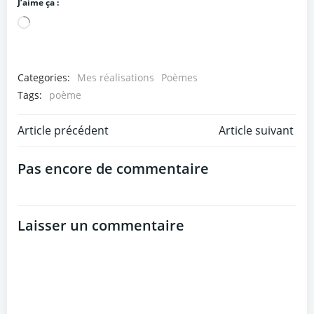
J’aime ça :
Chargement…
Categories:
Mes réalisations
Poèmes
Tags:
poème
Post
Post
Article précédent
Article suivant
navigation
navigation
Pas encore de commentaire
Laisser un commentaire