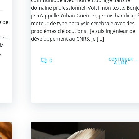
communique avec mon entourage dans le
domaine professionnel. Voici mon texte: Bonj
je m’appelle Yohan Guerrier, je suis handicap
e de
moteur de type paralysie cérébrale avec des
problèmes d’élocutions. Je suis ingénieur de
ment
développement au CNRS, je […]
la
u
CONTINUER
0
À LIRE