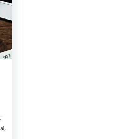
r
al,