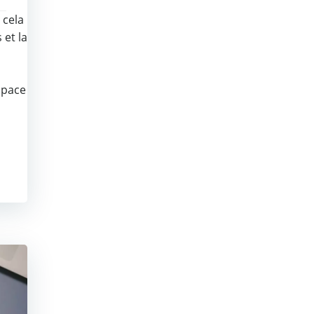
 cela
 et la
space