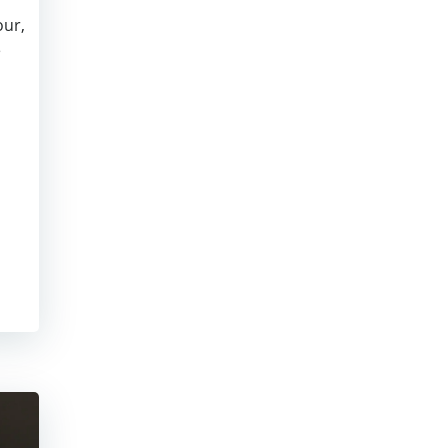
our,
é