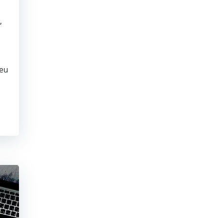
,
peu