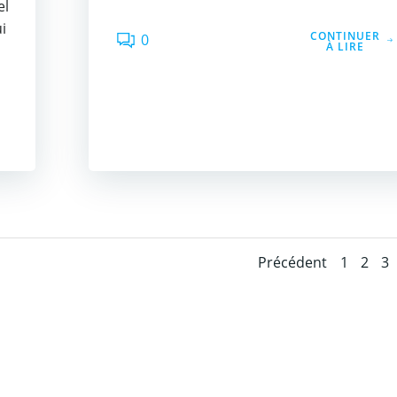
el
i
CONTINUER
0
À LIRE
Posts
Pos
Page
Page
Pa
Précédent
1
2
3
navigati
nav