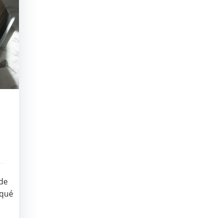
de
iqué