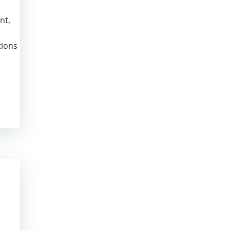
nt,
tions