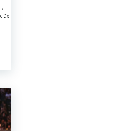
 et
w. De