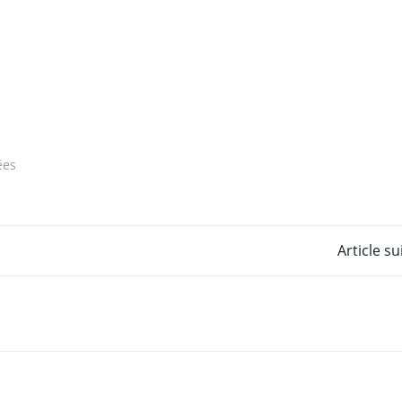
ées
Post
Article s
navigation