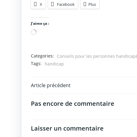
X
Facebook
Plus
J’aime ça :
Chargement…
Categories:
Conseils pour les personnes handicap
Tags:
handicap
Post
Article précédent
navigation
Pas encore de commentaire
Laisser un commentaire