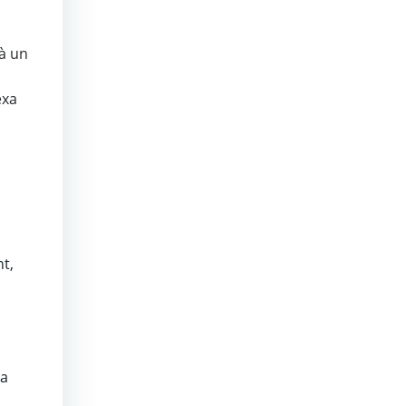
 à un
exa
t,
ra