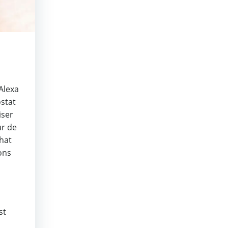
 Alexa
ostat
iser
ur de
hat
ons
,
st