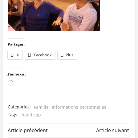
Partager :
X
Facebook
Plus
J’aime ça :
Chargement…
Categories:
Famille
Informations personnelles
Tags:
handicap
Post
Post
Article précédent
Article suivant