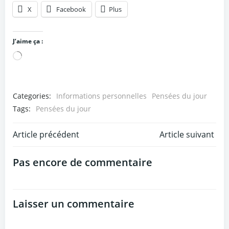
X
Facebook
Plus
J’aime ça :
Chargement…
Categories:
Informations personnelles
Pensées du jour
Tags:
Pensées du jour
Post
Post
Article précédent
Article suivant
navigation
navigation
Pas encore de commentaire
Laisser un commentaire