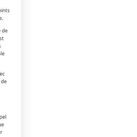
eints
e.
e de
st
s
le
vec
 de
pel
ue
ur