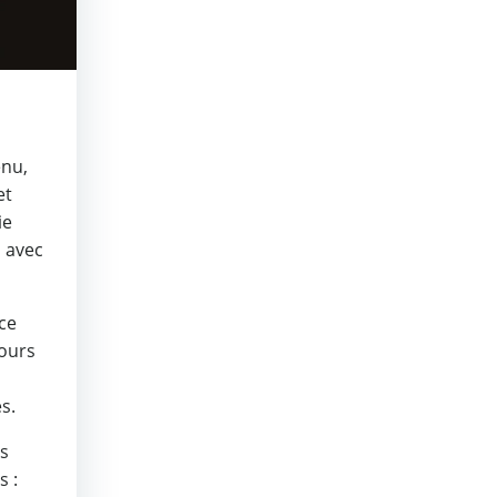
enu,
et
ie
, avec
ce
cours
s.
ls
 :