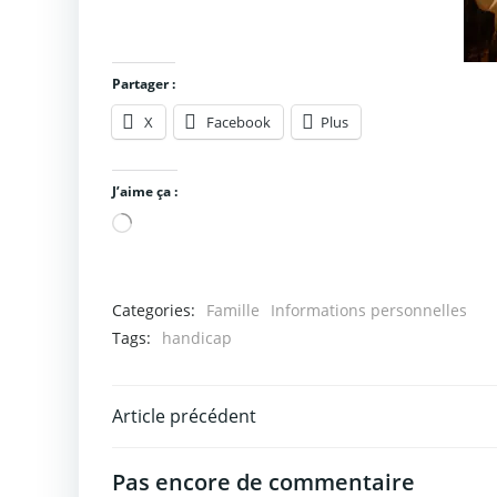
Partager :
X
Facebook
Plus
J’aime ça :
Chargement…
Categories:
Famille
Informations personnelles
Tags:
handicap
Post
Article précédent
navigation
Pas encore de commentaire