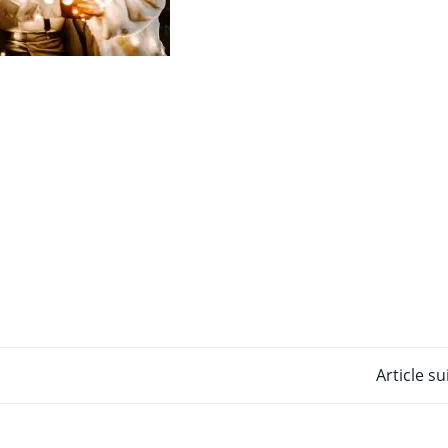
Post
Article s
navigation