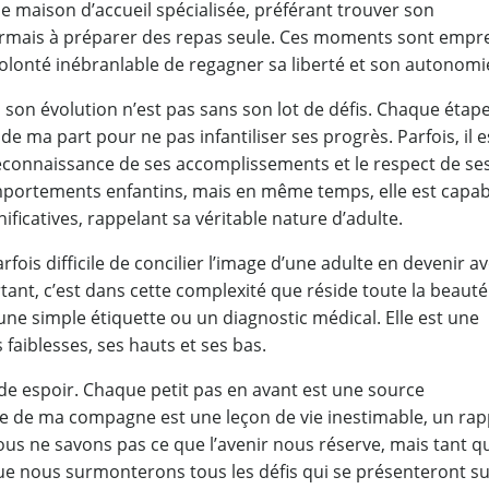
ne maison d’accueil spécialisée, préférant trouver son
sormais à préparer des repas seule. Ces moments sont empr
volonté inébranlable de regagner sa liberté et son autonomi
 évolution n’est pas sans son lot de défis. Chaque étap
 ma part pour ne pas infantiliser ses progrès. Parfois, il e
la reconnaissance de ses accomplissements et le respect de se
comportements enfantins, mais en même temps, elle est capab
ficatives, rappelant sa véritable nature d’adulte.
rfois difficile de concilier l’image d’une adulte en devenir a
tant, c’est dans cette complexité que réside toute la beauté
e simple étiquette ou un diagnostic médical. Elle est une
 faiblesses, ses hauts et ses bas.
garde espoir. Chaque petit pas en avant est une source
ce de ma compagne est une leçon de vie inestimable, un rap
ous ne savons pas ce que l’avenir nous réserve, mais tant q
e nous surmonterons tous les défis qui se présenteront s