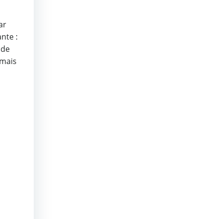
ar
nte :
 de
 mais