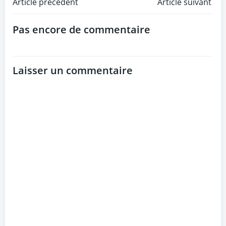
Post
Post
Article précédent
Article suivant
navigation
navigation
Pas encore de commentaire
Laisser un commentaire