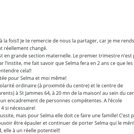
 la fois!! Je te remercie de nous la partager, car je me rend
t réellement changé.
st en grande section maternelle. Le premier trimestre n’est
 l’instite, me fait savoir que Selma fera en 2 ans ce que les
entendre cela!!
daptée pour Selma et moi même!
larité ordinaire (à proximité du centre) et le centre de
arents) à St Jammes 64, à 20 mn de la maison! au sein du ce
, et un encadrement de personnes compétentes. A l’école
 4 si nécessaire!
ussite, mais pour Selma elle doit ce faire une famille! C’est 
uvoir être épauler et continuer de porter Selma qui le méri
elle à un réelle potentiel!!