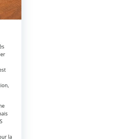
ès
per
est
ion,
me
mais
DS
our la