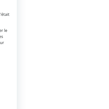
’était
er le
es
eur