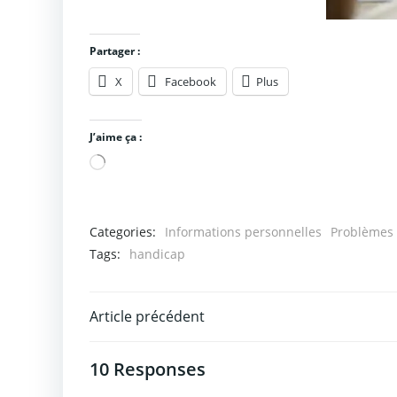
Partager :
X
Facebook
Plus
J’aime ça :
Chargement…
Categories:
Informations personnelles
Problèmes 
Tags:
handicap
Post
Article précédent
navigation
10 Responses