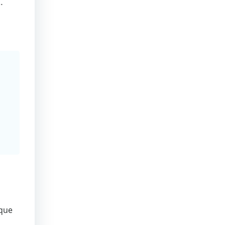
…
 que