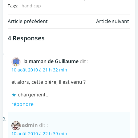
Tags:
handicap
Post
Post
Article précédent
Article suivant
navigation
navigation
4 Responses
la maman de Guillaume
dit :
10 août 2010 à 21 h 32 min
et alors, cette bière, il est venu ?
chargement…
répondre
admin
dit :
10 août 2010 à 22 h 39 min