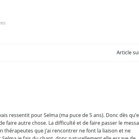
ées
Post
Article s
navigation
’avais ressentit pour Selma (ma puce de 5 ans). Donc dès qu’e
e de faire autre chose. La difficulté et de faire passer le mess
n thérapeutes que j’ai rencontrer ne font la liaison et ne
Selma je fais du chant, donc naturellement elle essaye de