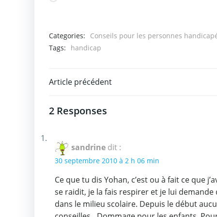
Categories:
Conseils pour les personnes handicap
Tags:
handicap
Post
Article précédent
navigation
2 Responses
sandrine
dit :
30 septembre 2010 à 2 h 06 min
Ce que tu dis Yohan, c’est ou à fait ce que j
se raidit, je la fais respirer et je lui demand
dans le milieu scolaire. Depuis le début aucu
conseilles…Dommage pour les enfants. Pour 