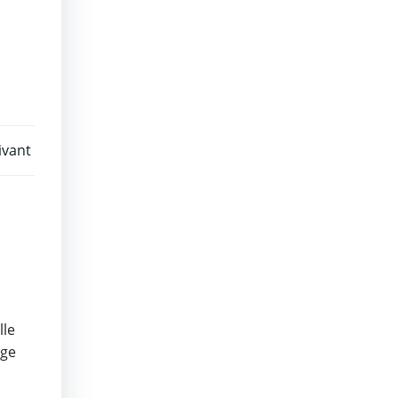
uivant
lle
age