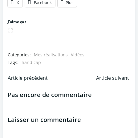
X
Facebook
Plus
J’aime ça :
Chargement…
Categories:
Mes réalisations
Vidéos
Tags:
handicap
Post
Post
Article précédent
Article suivant
navigation
navigation
Pas encore de commentaire
Laisser un commentaire