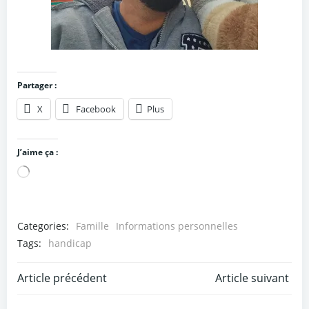
Partager :
X
Facebook
Plus
J’aime ça :
Chargement…
Categories:
Famille
Informations personnelles
Tags:
handicap
Post
Post
Article précédent
Article suivant