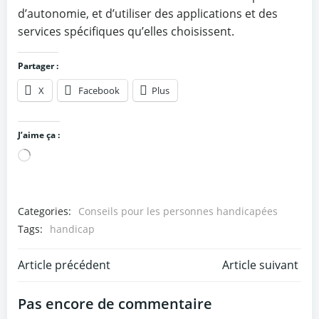
d’autonomie, et d’utiliser des applications et des
services spécifiques qu’elles choisissent.
Partager :
X
Facebook
Plus
J’aime ça :
Chargement…
Categories:
Conseils pour les personnes handicapées
Tags:
handicap
Post
Post
Article précédent
Article suivant
navigation
navigation
Pas encore de commentaire