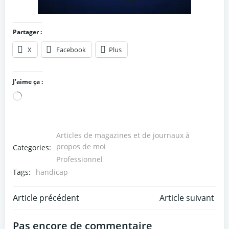
Partager :
X
Facebook
Plus
J’aime ça :
Chargement…
Articles de magazines et de journaux à
propos de moi
Categories:
Professionnel
Tags:
handicap
Post
Post
Article précédent
Article suivant
navigation
navigation
Pas encore de commentaire