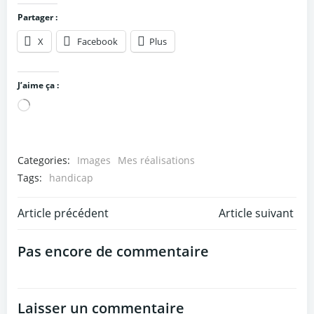
Partager :
X
Facebook
Plus
J’aime ça :
Chargement…
Categories:
Images
Mes réalisations
Tags:
handicap
Post
Post
Article précédent
Article suivant
navigation
navigation
Pas encore de commentaire
Laisser un commentaire