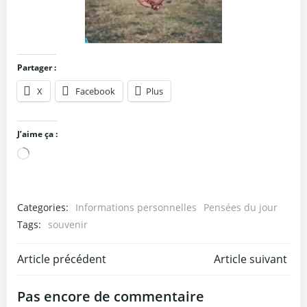
Partager :
X
Facebook
Plus
J’aime ça :
Chargement…
Categories:
Informations personnelles
Pensées du jour
Tags:
souvenir
Post
Post
Article précédent
Article suivant
navigation
navigation
Pas encore de commentaire