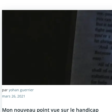
par
yohan guerrier
mars 26, 2021
Mon nouveau point vue sur le handicap