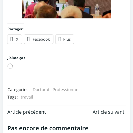
Partager :
X
Facebook
Plus
J’aime ça :
Chargement…
Categories:
Doctorat
Professionnel
Tags:
travail
Post
Post
Article précédent
Article suivant
navigation
navigation
Pas encore de commentaire