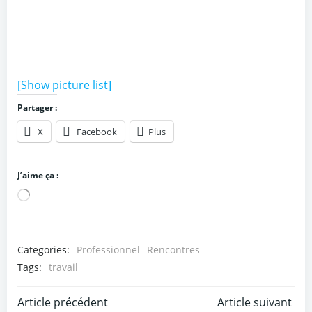
[Show picture list]
Partager :
X
Facebook
Plus
J’aime ça :
Chargement…
Categories:
Professionnel
Rencontres
Tags:
travail
Post
Post
Article précédent
Article suivant