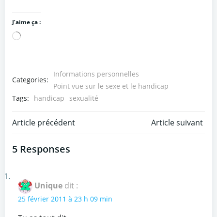
J’aime ça :
Chargement…
Informations personnelles
Categories:
Point vue sur le sexe et le handicap
Tags:
handicap
sexualité
Post
Post
Article précédent
Article suivant
navigation
navigation
5 Responses
Unique
dit :
25 février 2011 à 23 h 09 min